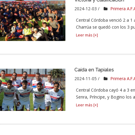
2024-12-03 /
Primera A.F.
Central Córdoba venció 2 a 1 a
Charrúa se quedó con los 3 pun
Leer más [+]
Caída en Tapiales
2024-11-05 /
Primera A.F.
Central Córdoba cayó 4 a 3 en
Senra, Príncipe, y Bogino los 
Leer más [+]