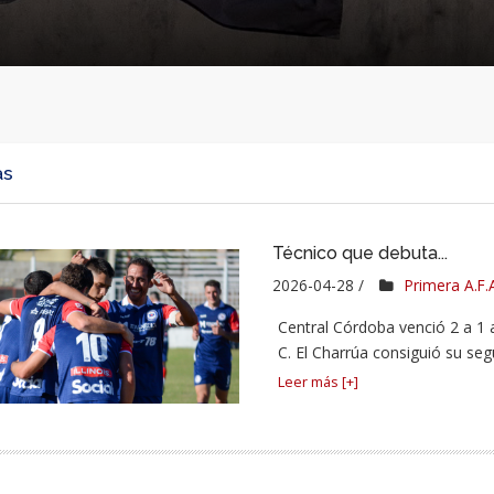
as
Técnico que debuta...
2026-04-28 /
Primera A.F.
Central Córdoba venció 2 a 1 
C. El Charrúa consiguió su seg
Leer más [+]