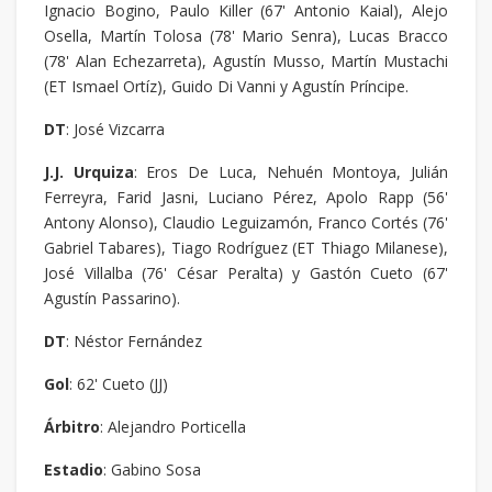
Ignacio Bogino, Paulo Killer (67' Antonio Kaial), Alejo
Osella, Martín Tolosa (78' Mario Senra), Lucas Bracco
(78' Alan Echezarreta), Agustín Musso, Martín Mustachi
(ET Ismael Ortíz), Guido Di Vanni y Agustín Príncipe.
DT
: José Vizcarra
J.J. Urquiza
: Eros De Luca, Nehuén Montoya, Julián
Ferreyra, Farid Jasni, Luciano Pérez, Apolo Rapp (56'
Antony Alonso), Claudio Leguizamón, Franco Cortés (76'
Gabriel Tabares), Tiago Rodríguez (ET Thiago Milanese),
José Villalba (76' César Peralta) y Gastón Cueto (67'
Agustín Passarino).
DT
: Néstor Fernández
Gol
: 62' Cueto (JJ)
Árbitro
: Alejandro Porticella
Estadio
: Gabino Sosa