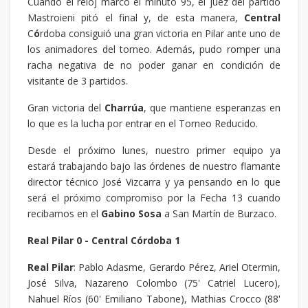
Cuando el reloj marcó el minuto 95, el juez del partido
Mastroieni pitó el final y, de esta manera,
Central
C
ó
rdoba consiguió una gran victoria en Pilar ante uno de
los animadores del torneo. Además, pudo romper una
racha negativa de no poder ganar en condición de
visitante de 3 partidos.
Gran victoria del
Charrúa
, que mantiene esperanzas en
lo que es la lucha por entrar en el Torneo Reducido.
Desde el próximo lunes, nuestro primer equipo ya
estará trabajando bajo las órdenes de nuestro flamante
director técnico José Vizcarra y ya pensando en lo que
será el próximo compromiso por la Fecha 13 cuando
recibamos en el
Gabino
Sosa
a San Martín de Burzaco.
Real Pilar 0 - Central Córdoba 1
Real Pilar
: Pablo Adasme, Gerardo Pérez, Ariel Otermin,
José Silva, Nazareno Colombo (75' Catriel Lucero),
Nahuel Ríos (60' Emiliano Tabone), Mathias Crocco (88'