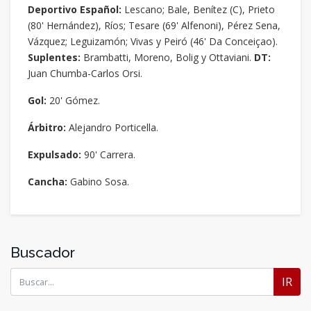
Deportivo Español:
Lescano; Bale, Benítez (C), Prieto
(80' Hernández), Ríos; Tesare (69' Alfenoni), Pérez Sena,
Vázquez; Leguizamón; Vivas y Peiró (46' Da Conceiçao).
Suplentes:
Brambatti, Moreno, Bolig y Ottaviani.
DT:
Juan Chumba-Carlos Orsi.
Gol:
20' Gómez.
Árbitro:
Alejandro Porticella.
Expulsado:
90' Carrera.
Cancha:
Gabino Sosa.
Buscador
IR