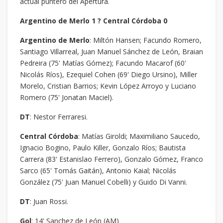
actual puntero del Apertura.
Argentino de Merlo 1 ? Central Córdoba 0
Argentino de Merlo
: Miltón Hansen; Facundo Romero,
Santiago Villarreal, Juan Manuel Sánchez de León, Braian
Pedreira (75' Matías Gómez); Facundo Macarof (60'
Nicolás Ríos), Ezequiel Cohen (69' Diego Ursino), Miller
Morelo, Cristian Barrios; Kevin López Arroyo y Luciano
Romero (75' Jonatan Maciel).
DT
: Nestor Ferraresi.
Central Córdoba
: Matías Giroldi; Maximiliano Saucedo,
Ignacio Bogino, Paulo Killer, Gonzalo Ríos; Bautista
Carrera (83' Estanislao Ferrero), Gonzalo Gómez, Franco
Sarco (65' Tomás Gaitán), Antonio Kaial; Nicolás
González (75' Juan Manuel Cobelli) y Guido Di Vanni.
DT
: Juan Rossi.
Gol
: 14' Sanchez de León (AM)