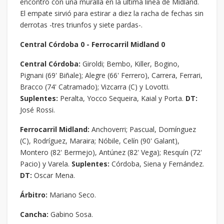
encontró con una muralla en la última línea de Midland.
El empate sirvió para estirar a diez la racha de fechas sin
derrotas -tres triunfos y siete pardas-.
Central Córdoba 0 - Ferrocarril Midland 0
Central Córdoba:
Giroldi; Bembo, Killer, Bogino,
Pignani (69' Biñale); Alegre (66' Ferrero), Carrera, Ferrari,
Bracco (74' Catramado); Vizcarra (C) y Lovotti.
Suplentes:
Peralta, Yocco Sequeira, Kaial y Porta.
DT:
José Rossi.
Ferrocarril Midland:
Anchoverri; Pascual, Domínguez
(C), Rodríguez, Maraira; Nóbile, Celín (90' Galant),
Montero (82' Bermejo), Antúnez (82' Vega); Resquín (72'
Pacio) y Varela.
Suplentes:
Córdoba, Siena y Fernández.
DT:
Oscar Mena.
Árbitro:
Mariano Seco.
Cancha:
Gabino Sosa.