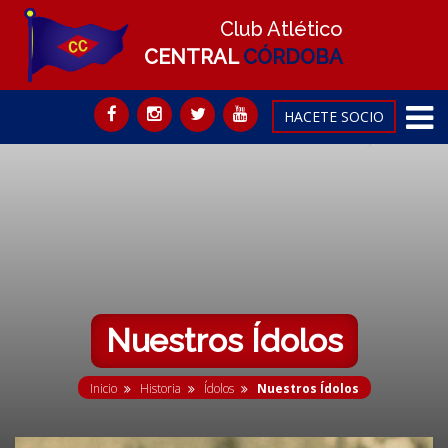
Club Atlético
CENTRAL
CÓRDOBA
HACETE SOCIO
Nuestros Ídolos
Inicio
Historia
Ídolos
Nuestros Ídolos