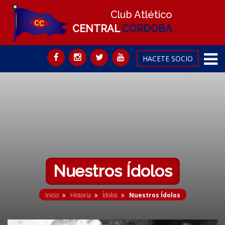
Club Atlético
CENTRAL
CÓRDOBA
HACETE SOCIO
Nuestros Ídolos
Inicio
Historia
Ídolos
Nuestros Ídolos